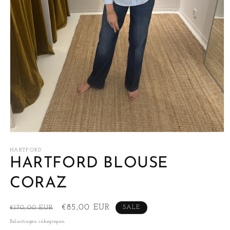
Media
1
openen
HARTFORD
in
HARTFORD BLOUSE
modaal
CORAZ
Normale
Aanbiedingsprijs
€85,00 EUR
€170,00 EUR
SALE
prijs
Belastingen inbegrepen.